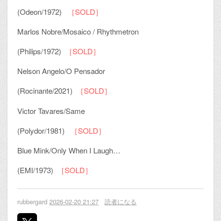
(Odeon/1972)
［SOLD］
Marlos Nobre/Mosaico / Rhythmetron
(Philips/1972)
［SOLD］
Nelson Angelo/O Pensador
(Rocinante/2021)
［SOLD］
Victor Tavares/Same
(Polydor/1981)
［SOLD］
Blue Mink/Only When I Laugh…
(EMI/1973)
［SOLD］
rubbergard
2026-02-20 21:27
読者になる