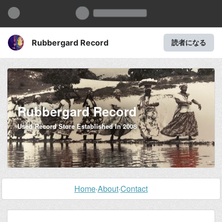
Rubbergard Record
読者になる
Rubbergard Record
Used Record Store Established In 2008
Home
·
About
·
Contact